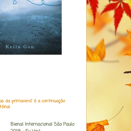
as da primavera" é a continuação
ória!
Bienal Internacional São Paulo