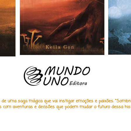
e de uma saga mágica que vai instigar emoções e paixões. "Sombr
es com aventuras e decisões que podem mudar o futuro dessa hist